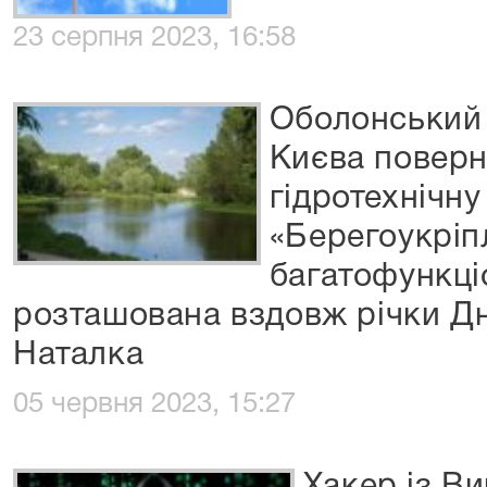
23 серпня 2023, 16:58
Оболонський 
Києва поверн
гідротехнічну
«Берегоукріп
багатофункці
розташована вздовж річки Дн
Наталка
05 червня 2023, 15:27