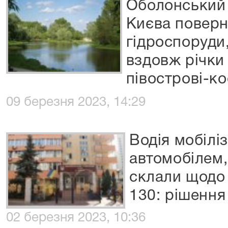
Оболонський 
Києва поверн
гідроспоруди
вздовж річки
півострові-ко
09 березня 2023, 14:29
Водія мобілі
автомобілем,
склали щодо 
130: рішення
02 березня 2023, 10:36