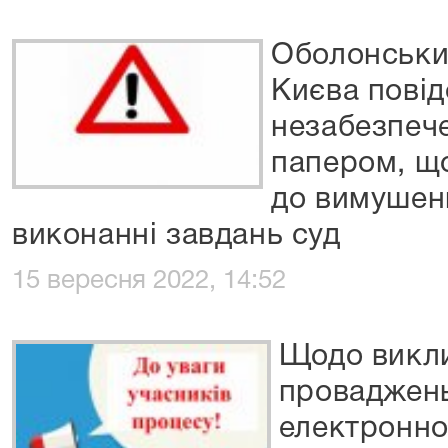
Оболонськи
Києва пові
незабезпеч
папером, щ
до вимушен
виконанні завдань суд
15 вересня 2022, 14:52
Щодо викли
проваджен
електронно