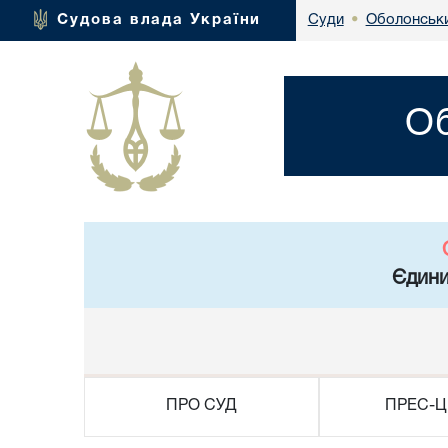
Оболонськи
Судова влада України
Суди
•
Об
Єдини
ПРО СУД
ПРЕС-Ц