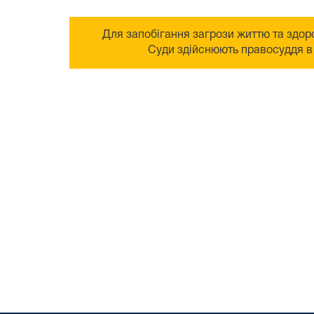
Для запобігання загрози життю та здоро
Суди здійснюють правосуддя в 