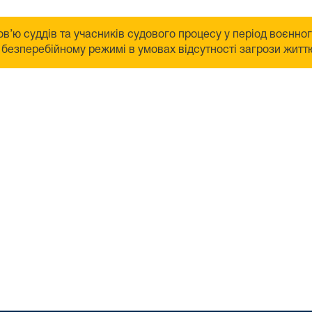
в’ю суддів та учасників судового процесу у період воєнно
безперебійному режимі в умовах відсутності загрози життю