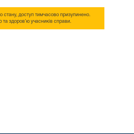
го стану, доступ тимчасово призупинено.
 та здоров’ю учасників справи.