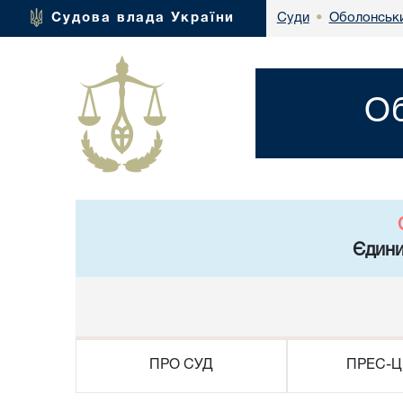
Оболонськи
Судова влада України
Суди
•
Об
Єдини
ПРО СУД
ПРЕС-Ц