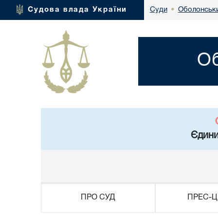
Оболонськи
Судова влада України
Суди
•
Об
Єдини
ПРО СУД
ПРЕС-Ц