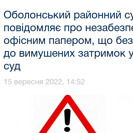
Оболонський районний су
повідомляє про незабезп
офісним папером, що бе
до вимушених затримок у
суд
15 вересня 2022, 14:52