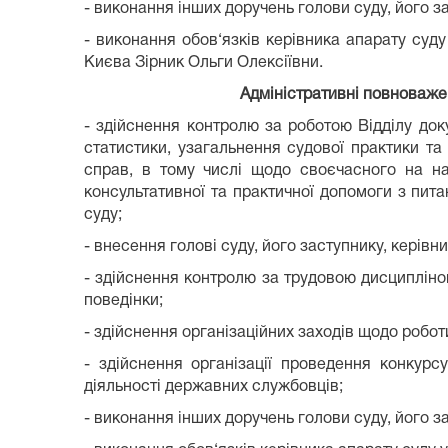
- виконання інших доручень голови суду, його з
- виконання обов‘язків керівника апарату суду
Києва Зірник Ольги Олексіївни.
Адміністративні повноваже
- здійснення контролю за роботою Відділу док
статистики, узагальнення судової практики та 
справ, в тому числі щодо своєчасного на н
консультативної та практичної допомоги з пит
суду;
- внесення голові суду, його заступнику, керів
- здійснення контролю за трудовою дисциплін
поведінки;
- здійснення організаційних заходів щодо роботи
- здійснення організації проведення конкур
діяльності державних службовців;
- виконання інших доручень голови суду, його з