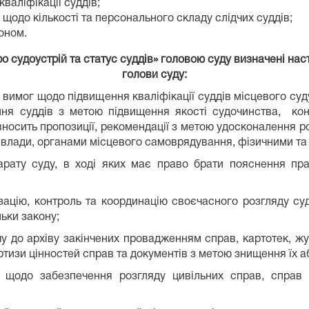
аліфікації суддів;
 щодо кількості та персонального складу слідчих суддів;
оном.
«Про судоустрій та статус суддів» головою суду визначені н
голови суду:
вимог щодо підвищення кваліфікації суддів місцевого суду
ня суддів з метою підвищення якості судочинства, кон
 вносить пропозиції, рекомендації з метою удосконалення р
 влади, органами місцевого самоврядування, фізичними т
парату суду, в ході яких має право брати пояснення прац
ізацію, контроль та координацію своєчасного розгляду с
льки закону;
чу до архіву закінчених провадженням справ, картотек, ж
тизи цінностей справ та документів з метою знищення їх аб
 щодо забезпечення розгляду цивільних справ, справ а