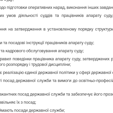
одо підготовки оперативних нарад, виконання інших завдан
 умов діяльності суддів та працівників апарату суду
ання на затвердження в установленому порядку структури 
 та посадові інструкції працівників апарату суду;
 та кадрового обслуговування апарату суду;
авил поведінки працівника апарату суду, затверджених р
го розпорядку і трудової дисципліни;
є реалізацію єдиної державної політики у сфері державної
 посад державної служби та вимоги до освітньо-професійн
кантних посад державної служби та забезпечує його прозор
вільняє їх з посад;
ймають посади державної служби;