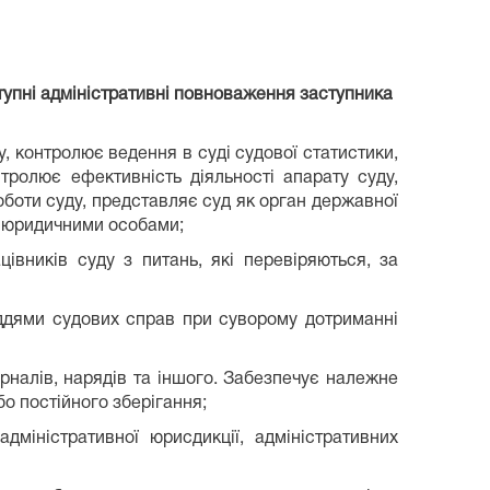
аступні адміністративні повноваження заступника
, контролює ведення в суді судової статистики,
тролює ефективність діяльності апарату суду,
оботи суду, представляє суд як орган державної
а юридичними особами;
івників суду з питань, які перевіряються, за
уддями судових справ при суворому дотриманні
урналів, нарядів та іншого. Забезпечує належне
о постійного зберігання;
дміністративної юрисдикції, адміністративних