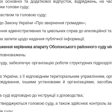
ної основної та додаткової відпусток, відряджень, на ч
зки голови суду;
авством та головою суду;
до Закону України «Про звернення громадян»;
ння адміністративних та цивільних справ до апеляційної та 
на запити щодо надання публічної інформації.
аження керівника апарату Оболонського районного суду м
 повноважень:
у, забезпечує організацію роботи структурних підрозділів
 України, з її відповідним територіальним управлінням, о
ядування, іншими установами й організаціями, засоба
суді відповідно до інструкції з діловодства;
 затверджуються головою суду, а також здійснює контроль з
в суду;