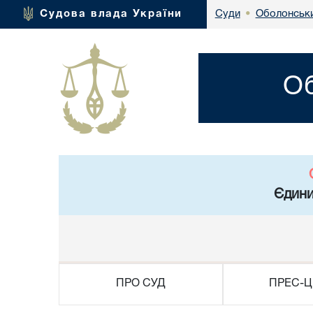
Оболонськи
Судова влада України
Суди
•
Об
Єдини
ПРО СУД
ПРЕС-Ц