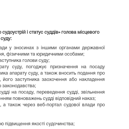
о судоустрій і статус суддів» голова місцевого
суду:
ади у зносинах з іншими органами державної
ня, фізичними та юридичними особами;
аступника голови суду;
арату суду, погоджує призначення на посаду
ника апарату суду, а також вносить подання про
, його заступника заохочення або накладення
о законодавства;
судді на посаду, переведення судді, звільнення
ненням повноважень судді відповідний наказ;
, а також через веб-портал судової влади про
ою підвищення якості судочинства;