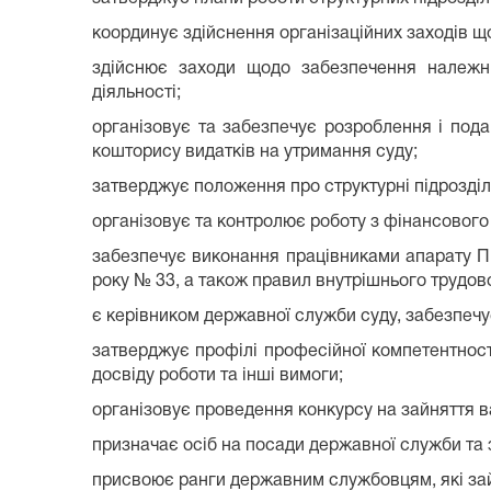
координує здійснення організаційних заходів щ
здійснює заходи щодо забезпечення належних
діяльності;
організовує та забезпечує розроблення і под
кошторису видатків на утримання суду;
затверджує положення про структурні підрозділи
організовує та контролює роботу з фінансового
забезпечує виконання працівниками апарату Пр
року № 33, а також правил внутрішнього трудово
є керівником державної служби суду, забезпечу
затверджує профілі професійної компетентності
досвіду роботи та інші вимоги;
організовує проведення конкурсу на зайняття ва
призначає осіб на посади державної служби та з
присвоює ранги державним службовцям, які за