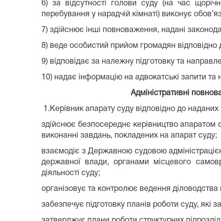
6) за відсутності голови суду (на час щоріч
перебування у нарадчій кімнаті) виконує обов’я
7) здійснює інші повноваження, надані законод
8) веде особистий прийом громадян відповідно 
9) відповідає за належну підготовку та направле
10) надає інформацію на адвокатські запити та 
Адміністративні повнов
1.Керівник апарату суду відповідно до наданих
здійснює безпосереднє керівництво апаратом суд
виконанні завдань, покладених на апарат суду;
взаємодіє з Державною судовою адміністрацією
державної влади, органами місцевого самовр
діяльності суду;
організовує та контролює ведення діловодства в 
забезпечує підготовку планів роботи суду, які
затверджує плани роботи структурних підрозділі