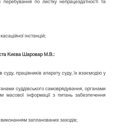
ас перебування по листку непрацездатності та
касаційної інстанцій;
іста Києва
Шаровар М.В.
:
 суду, працівників апарату суду, їх взаємодію у
рганами суддівського самоврядування, органами
ми масової інформації з питань забезпечення
а виконанням запланованих заходів;