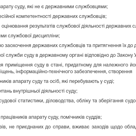
парату суду, які не є державними службовцями;
есійної компетентності державних службовців;
оцінювання результатів службової діяльності державних с
ми службової дисципліни;
 заохочення державних службовців та притягнення їх до д
ої служби суду в державному органі відповідно до Закону 
ня приміщення суду в стані, придатному для належного йо
іщень, інформаційно-технічного забезпечення, створення
иків апарату суду та осіб, які перебувають у суді;
тань внутрішньої діяльності суду;
удової статистики, діловодства, обліку та зберігання суд
працівників апарату суду, помічників суддів;
азів, не приєднаних до справи, вживає заходів щодо обла