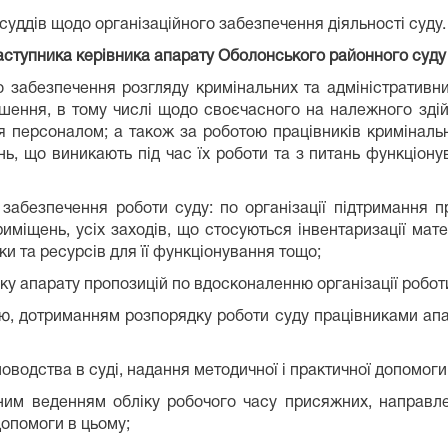
суддів щодо організаційного забезпечення діяльності суду.
аступника керівника апарату Оболонського районного суду
о забезпечення розгляду кримінальних та адміністративни
ушення, в тому числі щодо своєчасного на належного зді
ня персоналом; а також за роботою працівників кримінальн
ань, що виникають під час їх роботи та з питань функціон
о забезпечення роботи суду: по організації підтримання п
міщень, усіх заходів, що стосуються інвентаризації мате
ки та ресурсів для її функціонування тощо;
нику апарату пропозицій по вдосконаленню організації робот
ою, дотриманням розпорядку роботи суду працівниками апа
водства в суді, надання методичної і практичної допомоги 
ним веденням обліку робочого часу присяжних, направл
допомоги в цьому;