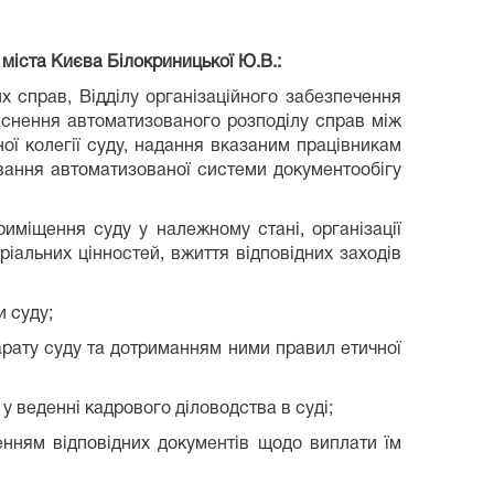
 міста Києва
Білокриницької
Ю.В.
:
х справ, Відділу організаційного забезпечення
йснення автоматизованого розподілу справ між
ої колегії суду, надання вказаним працівникам
ування автоматизованої системи документообігу
риміщення суду у належному стані, організації
ріальних цінностей, вжиття відповідних заходів
и суду;
рату суду та дотриманням ними правил етичної
у веденні кадрового діловодства в суді;
енням відповідних документів щодо виплати їм