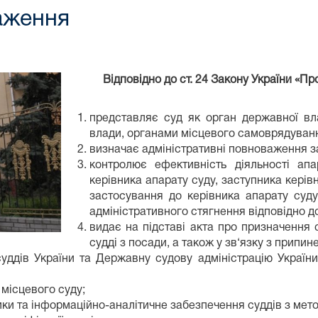
аження
Відповідно до ст. 24 Закону України «Пр
представляє суд як орган державної вл
влади, органами місцевого самоврядуван
визначає адміністративні повноваження з
контролює ефективність діяльності ап
керівника апарату суду, заступника керів
застосування до керівника апарату суду
адміністративного стягнення відповідно д
видає на підставі акта про призначення 
судді з посади, а також у зв‘язку з припи
уддів України та Державну судову адміністрацію України
 місцевого суду;
тики та інформаційно-аналітичне забезпечення суддів з мет