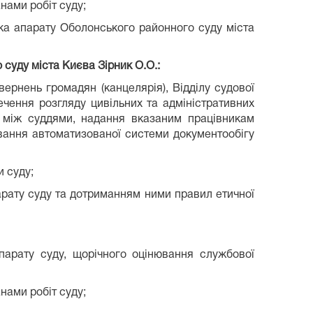
нами робіт суду;
ника апарату Оболонського районного суду міста
 суду міста Києва
Зірник О.О.
:
ернень громадян (канцелярія), Відділу судової
печення розгляду цивільних та адміністративних
 між суддями, надання вказаним працівникам
ування автоматизованої системи документообігу
и суду;
рату суду та дотриманням ними правил етичної
парату суду, щорічного оцінювання службової
нами робіт суду;