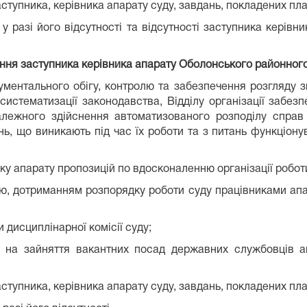
аступника, керівника апарату суду, завдань, покладених пла
 у разі його відсутності та відсутності заступника керів
ння заступника керівника апарату Оболонського районного
ументального обігу, контролю та забезпечення розгляду зв
систематизації законодавства, Відділу організації забез
алежного здійснення автоматизованого розподілу справ
ань, що виникають під час їх роботи та з питань функціон
нику апарату пропозицій по вдосконаленню організації робот
ою, дотриманням розпорядку роботи суду працівниками апа
 дисциплінарної комісії суду;
су на зайняття вакантних посад державних службовців а
аступника, керівника апарату суду, завдань, покладених пла