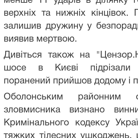
менше 11 ударів в ділянку г
верхніх та нижніх кінцівок. 
залишив дружину у безпорадн
виявив мертвою.
Дивіться також на "Цензор.
шосе в Києві підрізали 4
поранений прийшов додому і
Оболонським районним 
зловмисника визнано вин
Кримінального кодексу Укра
тяжких тілесних ушкоджень,