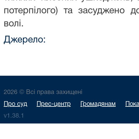
потерпілого) та засуджено д
волі.
Джерело:
2026 © Всі права захищені
Про суд
Прес-центр
Громадянам
Пока
v1.38.1