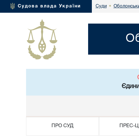
Оболонськи
Судова влада України
Суди
•
Об
Єдини
ПРО СУД
ПРЕС-Ц