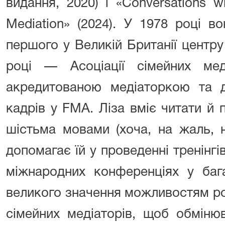
видання, 2020) і «Conversations w
Mediation» (2024). У 1978 році в
першого у Великій Британії центру 
році — Асоціації сімейних ме
акредитованою медіаторкою та д
кадрів у FMA. Ліза вміє читати й
шістьма мовами (хоча, на жаль, 
допомагає їй у проведенні тренінгів
міжнародних конференціях у бага
великого значення можливостям р
сімейних медіаторів, щоб обміню