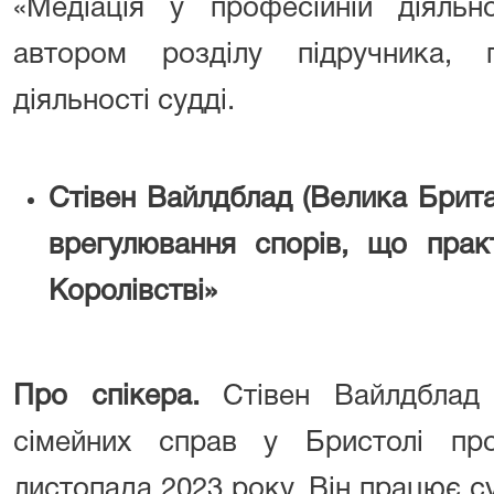
«Медіація у професійній діяльн
автором розділу підручника, 
діяльності судді.
Стівен Вайлдблад (Велика Брита
врегулювання спорів, що пра
Королівстві»
Про спікера.
Стівен Вайлдблад
сімейних справ у Бристолі пр
листопада 2023 року. Він працює с