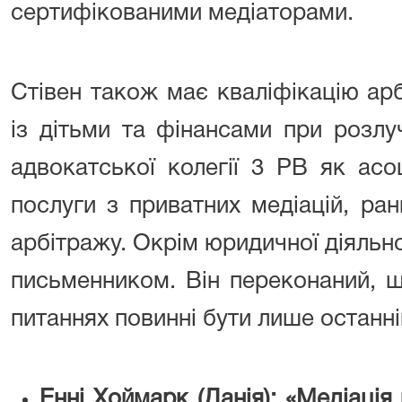
сертифікованими медіаторами.
Стівен також має кваліфікацію арб
із дітьми та фінансами при розлу
адвокатської колегії 3 PB як асо
послуги з приватних медіацій, ран
арбітражу. Окрім юридичної діяльно
письменником. Він переконаний, щ
питаннях повинні бути лише останні
Енні Хоймарк (Данія):
«Медіація