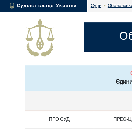
Оболонськи
Судова влада України
Суди
•
Об
Єдини
ПРО СУД
ПРЕС-Ц