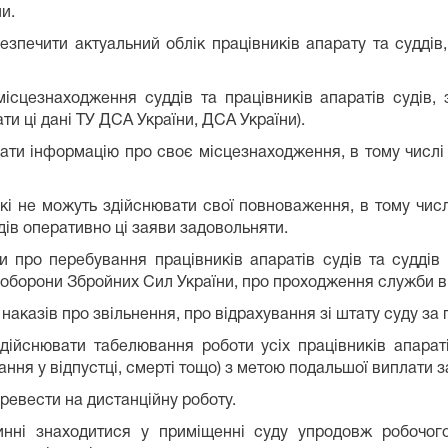
и.
безпечити актуальний облік працівників апарату та судді
цезнаходження суддів та працівників апаратів судів, з
и ці дані ТУ ДСА України, ДСА України).
ати інформацію про своє місцезнаходження, в тому числі 
кі не можуть здійснювати свої повноваження, в тому числі
удів оперативно ці заяви задовольняти.
и про перебування працівників апаратів судів та суддів 
оборони Збройних Сил України, про проходження служби в
 наказів про звільнення, про відрахування зі штату суду за
здійснювати табелювання роботи усіх працівників апараті
ння у відпустці, смерті тощо) з метою подальшої виплати за
еревести на дистанційну роботу.
винні знаходитися у приміщенні суду упродовж робочог