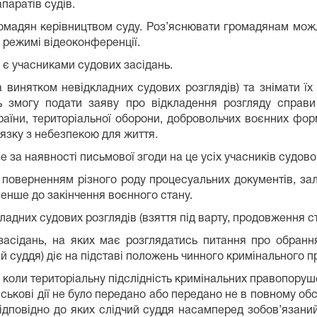
паратів судів.
мадян керівництвом суду. Роз’яснювати громадянам можлив
 режимі відеоконференції.
е є учасниками судових засідань.
 винятком невідкладних судових розглядів) та знімати їх 
 змогу подати заяву про відкладення розгляду справи
раїни, територіальної оборони, добровольчих воєнних форм
'язку з небезпекою для життя.
е за наявності письмової згоди на це усіх учасників судов
з поверненням різного роду процесуальних документів, зал
енше до закінчення воєнного стану.
адних судових розглядів (взяття під варту, продовження ст
асідань, на яких має розглядатись питання про обранн
ий суддя) діє на підставі положень чинного кримінального
х, коли територіальну підслідність кримінальних правопоруш
ськові дії не було передано або передано не в повному обс
ідповідно до яких слідчий суддя насамперед зобов’язаний 