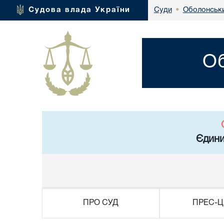
Оболонськи
Судова влада України
Суди
•
Об
Єдини
ПРО СУД
ПРЕС-Ц