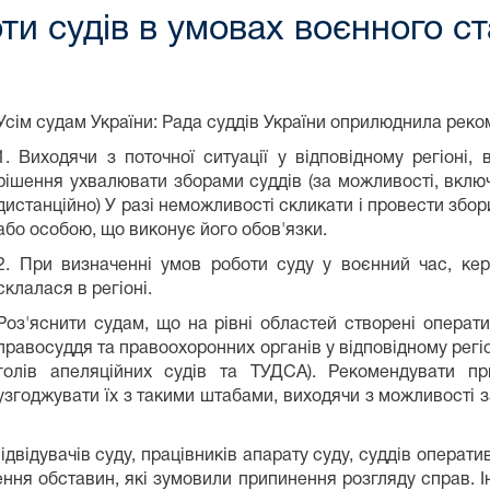
ти судів в умовах воєнного с
Усім судам України: Рада суддів України оприлюднила реко
1. Виходячи з поточної ситуації у відповідному регіоні,
рішення ухвалювати зборами суддів (за можливості, включ
дистанційно) У разі неможливості скликати і провести збор
або особою, що виконує його обов'язки.
2. При визначенні умов роботи суду у воєнний час, ке
склалася в регіоні.
Роз'яснити судам, що на рівні областей створені операти
правосуддя та правоохоронних органів у відповідному регіон
голів апеляційних судів та ТУДСА). Рекомендувати п
узгоджувати їх з такими штабами, виходячи з можливості 
відвідувачів суду, працівників апарату суду, суддів опера
ння обставин, які зумовили припинення розгляду справ. І