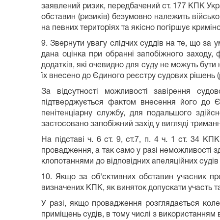
заявлений ризик, передбачений ст. 177 КПК Укр
обставин (ризиків) безумовно належить військ
на певних територіях та якісно погіршує кримін
9. Звернути увагу слідчих суддів на те, що за
дана оцінка при обранні запобіжного заходу, 
додатків, які очевидно для суду не можуть бути 
їх внесено до Єдиного реєстру судових рішень (р
За відсутності можливості завірення судо
підтверджується фактом внесення його до Є
пенітенціарну службу, для подальшого здійсн
застосовано запобіжний захід у вигляді триманн
На підставі ч. 6 ст. 9, ст.7, п. 4 ч. 1 ст. 34
провадження, а так само у разі неможливості з
клопотаннями до відповідних апеляційних судів 
10. Якщо за об'єктивних обставин учасник пр
визначених КПК, як виняток допускати участь та
У разі, якщо провадження розглядається колег
приміщень судів, в тому числі з використанням 