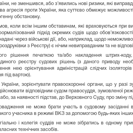
аїни, не зменшився, або з’явились нові ризики, які виправ
ова агресія проти України, яка суттєво обмежує можливос
огенну обстановку.
 умов, коли всім іншим обставинам, які враховуються при в
формалізований підхід окремих судів щодо обов’язковост
надані через військові дії, або, наприклад, щодо неможлив
оздруківки з Реєстру) є нічим невиправданим та не відповід
вого рішення печаткою та/або накладення штрих-коду
диного реєстру судових рішень (з даного приводу необ
ення нею орієнтування адміністрацій слідчих ізоляторів
я під вартою).
 КПК України, зорієнтувати правоохоронні органи, що у раз
дійснювати відповідним судом правосуддя, зумовленої реж
або, за наявності підстав, до Верховного Суду, про зміну п
овадження не може брати участь в судовому засіданні 
кого учасника в режимі ВКЗ за допомогою будь-яких інших т
іально і колегія суддів не може зібратись в одному при
власних технічних засобів.