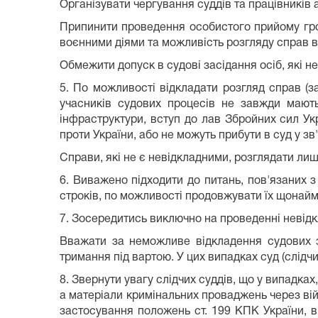
Організувати чергування суддів та працівників а
Припинити проведення особистого прийому гро
воєнними діями та можливість розгляду справ в
Обмежити допуск в судові засідання осіб, які н
5. По можливості відкладати розгляд справ (за
учасників судових процесів не завжди мають
інфраструктури, вступ до лав Збройних сил Ук
проти України, або не можуть прибути в суд у зв
Справи, які не є невідкладними, розглядати лиш
6. Виважено підходити до питань, пов'язаних 
строків, по можливості продовжувати їх щонайм
7. Зосередитись виключно на проведенні невідкл
Вважати за неможливе відкладення судових з
тримання під вартою. У цих випадках суд (слідч
8. Звернути увагу слідчих суддів, що у випадка
а матеріали кримінальних проваджень через вій
застосування положень ст. 199 КПК України, в