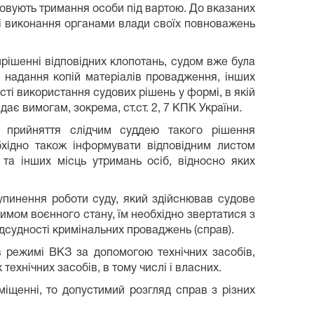
довують тримання особи під вартою. До вказаних
ті виконання органами влади своїх повноважень
ирішенні відповідних клопотань, судом вже була
і надання копій матеріалів провадження, інших
ості використання судових рішень у формі, в якій
ає вимогам, зокрема, ст.ст. 2, 7 КПК України.
, прийняття слідчим суддею такого рішення
хідно також інформувати відповідним листом
 та інших місць утримань осіб, відносно яких
і зупинення роботи суду, який здійснював судове
имом воєнного стану, їм необхідно звертатися з
ідсудності кримінальних проваджень (справ).
в режимі ВКЗ за допомогою технічних засобів,
ехнічних засобів, в тому числі і власних.
міщенні, то допустимий розгляд справ з різних