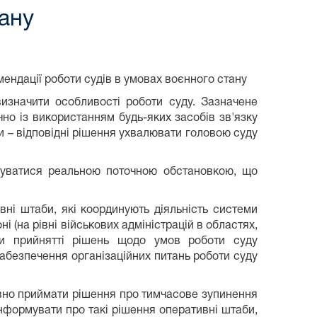
тану
мендації роботи судів в умовах воєнного стану
 визначити особливості роботи суду. Зазначене
но із використанням будь-яких засобів зв'язку
и – відповідні рішення ухвалювати головою суду
руватися реальною поточною обстановкою, що
вні штаби, які координують діяльність системи
і (на рівні військових адміністрацій в областях,
ри прийнятті рішень щодо умов роботи суду
забезпечення організаційних питань роботи суду
тивно приймати рішення про тимчасове зупинення
нформувати про такі рішення оперативні штаби,