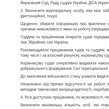
Верховний Суд, Раду суддів України, ДСА Україн
3. Визначити відповідальну особу, яка має за
(дистанційної, тощо).
Щоденно збирати інформацію про фактичне міс
причини неможливості явки на роботу (передават
Суддям та працівникам апаратів судів передав
лав Збройних сил України.
Рекомендувати працівникам судів та суддям, я
тому числі і за власний рахунок), керівництву с
Керівництву судів оперативно видавати наказ
добровольчого формування Сил територіальної 
До закінчення військового стану уникати видачі
Незалежно від причин відсутності на роботі 
випадків тимчасової непрацездатності, перебува
4. Усіх доступних працівників, по можливості, п
Визначити мінімальну кількість осіб, які по