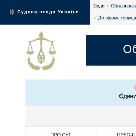
Оболонськи
Суди
•
Судова влада України
До відома громад
•
Об
Єдини
ПРО СУД
ПРЕС-Ц