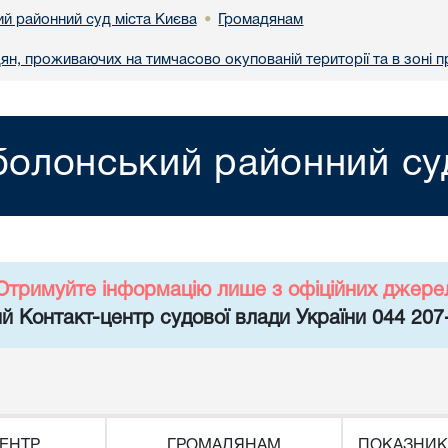
й районний суд міста Києва
Громадянам
•
ян, проживаючих на тимчасово окупованій території та в зоні 
олонський районний суд
Отримуйте інформацію лише з офіційних джере
й Контакт-центр судової влади України 044 207
ЕНТР
ГРОМАДЯНАМ
ПОКАЗНИК