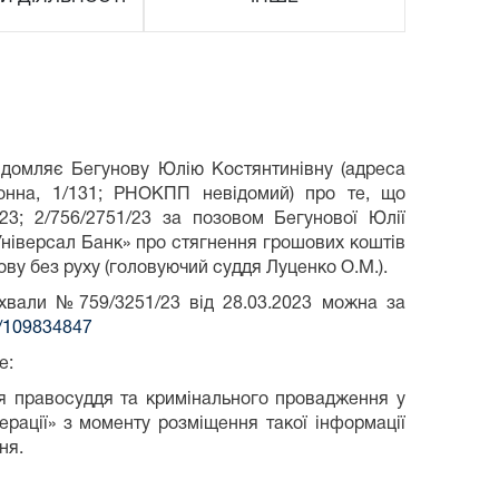
ідомляє Бегунову Юлію Костянтинівну (адреса
ронна, 1/131; РНОКПП невідомий) про те, що
23; 2/756/2751/23 за позовом Бегунової Юлії
Універсал Банк» про стягнення грошових коштів
ву без руху (головуючий суддя Луценко О.М.).
и №759/3251/23 від 28.03.2023 можна за
ew/109834847
е:
правосуддя та кримінального провадження у
ерації» з моменту розміщення такої інформації
ня.