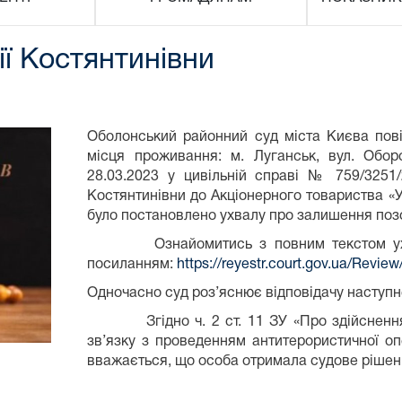
ії Костянтинівни
Оболонський районний суд міста Києва пов
місця проживання: м. Луганськ, вул. Обо
28.03.2023 у цивільній справі № 759/3251/
Костянтинівни до Акціонерного товариства «
було постановлено ухвалу про залишення позо
Ознайомитись з повним текстом ухвал
посиланням:
https://reyestr.court.gov.ua/Revi
Одночасно суд роз’яснює відповідачу наступн
Згідно ч. 2 ст. 11 ЗУ «Про здійснення 
зв’язку з проведенням антитерористичної оп
вважається, що особа отримала судове рішен