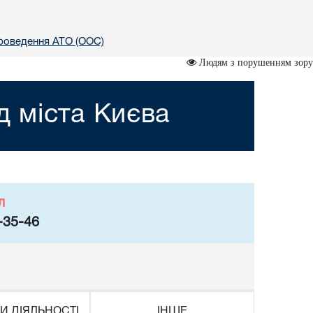
проведення АТО (ООС)
Людям з порушенням зору
 міста Києва
л
-35-46
И ДІЯЛЬНОСТІ
ІНШЕ