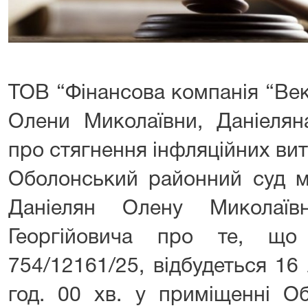
ТОВ “Фінансова компанія “Ве
Олени Миколаївни, Даніелян
про стягнення інфляційних вит
Оболонський районний суд м
Даніелян Олену Миколаїв
Георгійовича про те, щ
754/12161/25, відбудеться 16
год. 00 хв. у приміщенні О