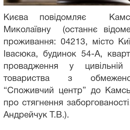
Києва повідомляє Камсь
Миколаївну (останнє відоме
проживання: 04213, місто Ки
Івасюка, будинок 54-А, квар
провадження у цивільній
товариства з обмеженою
“Споживчий центр” до Камсь
про стягнення заборгованості
Андрейчук Т.В.).