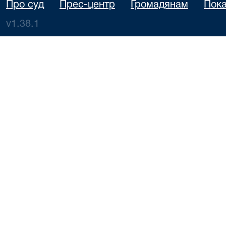
Про суд
Прес-центр
Громадянам
Пока
v1.38.1