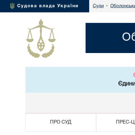
Оболонськи
Судова влада України
Суди
•
Об
Єдини
ПРО СУД
ПРЕС-Ц