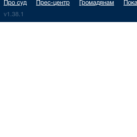
Про суд
Прес-центр
Громадянам
Пока
v1.38.1