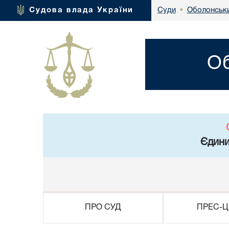
Оболонськи
Судова влада України
Суди
•
Об
Єдини
ПРО СУД
ПРЕС-Ц