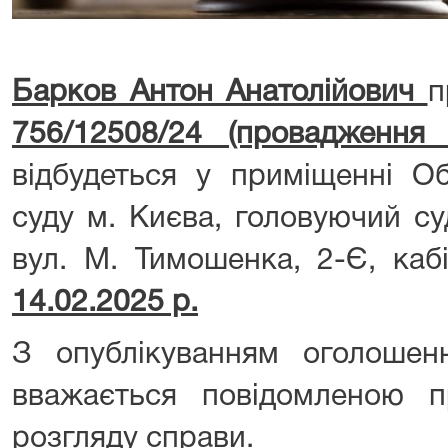
Барков Антон Анатолійович
п
756/12508/24
(провадженн
відбудеться у приміщенні О
суду м. Києва, головуючий су
вул. М. Тимошенка, 2-Є, к
14.02.2025
р.
З опублікуванням оголоше
вважається повідомленою п
розгляду справи.