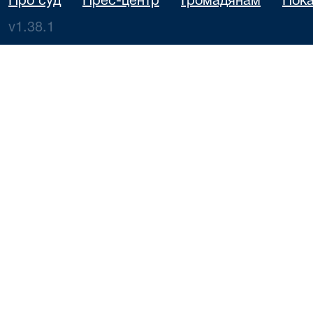
Про суд
Прес-центр
Громадянам
Пока
v1.38.1