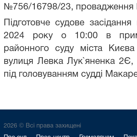
№756/16798/23, провадження 
Підготовче судове засідання
2024 року о 10:00 в прим
районного суду міста Києва
вулиця Левка Лук`яненка 2Є, 
під головуванням судді Макарен
2026 © Всі права захищені